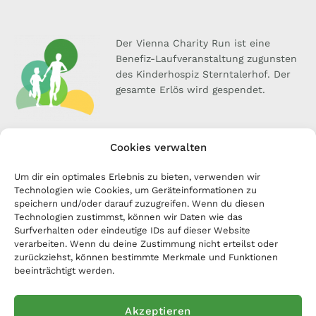
Der Vienna Charity Run ist eine
Benefiz-Laufveranstaltung zugunsten
des Kinderhospiz Sterntalerhof. Der
gesamte Erlös wird gespendet.
Unser Team
Cookies verwalten
Kontakt
Sterntalerhof
Um dir ein optimales Erlebnis zu bieten, verwenden wir
Anmelden
Technologien wie Cookies, um Geräteinformationen zu
Spenden
speichern und/oder darauf zuzugreifen. Wenn du diesen
Technologien zustimmst, können wir Daten wie das
Kontakt
Surfverhalten oder eindeutige IDs auf dieser Website
Anschrift: Lannerstraße 25, A-1190 Wien
verarbeiten. Wenn du deine Zustimmung nicht erteilst oder
E-Mail: office[at]charity-sports.at
zurückziehst, können bestimmte Merkmale und Funktionen
beeinträchtigt werden.
Akzeptieren