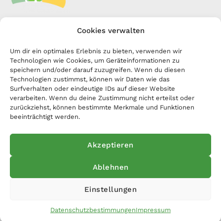
Unser Team
Cookies verwalten
Kontakt
Sterntalerhof
Um dir ein optimales Erlebnis zu bieten, verwenden wir
Anmelden
Technologien wie Cookies, um Geräteinformationen zu
Spenden
speichern und/oder darauf zuzugreifen. Wenn du diesen
Technologien zustimmst, können wir Daten wie das
Kontakt
Surfverhalten oder eindeutige IDs auf dieser Website
Anschrift: Lannerstraße 25, A-1190 Wien
verarbeiten. Wenn du deine Zustimmung nicht erteilst oder
E-Mail: office[at]charity-sports.at
zurückziehst, können bestimmte Merkmale und Funktionen
beeinträchtigt werden.
Akzeptieren
Ablehnen
Copyright © 2026 Charity Sports
Einstellungen
Impressum
|
Datenschutzbestimmungen
Datenschutzbestimmungen
Impressum