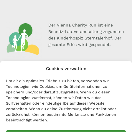
Der Vienna Charity Run ist eine
Benefiz-Laufveranstaltung zugunsten
des Kinderhospiz Sterntalerhof. Der
gesamte Erlös wird gespendet.
Unser Team
Cookies verwalten
Kontakt
Sterntalerhof
Um dir ein optimales Erlebnis zu bieten, verwenden wir
Anmelden
Technologien wie Cookies, um Geräteinformationen zu
Spenden
speichern und/oder darauf zuzugreifen. Wenn du diesen
Technologien zustimmst, können wir Daten wie das
Kontakt
Surfverhalten oder eindeutige IDs auf dieser Website
Anschrift: Lannerstraße 25, A-1190 Wien
verarbeiten. Wenn du deine Zustimmung nicht erteilst oder
E-Mail: office[at]charity-sports.at
zurückziehst, können bestimmte Merkmale und Funktionen
beeinträchtigt werden.